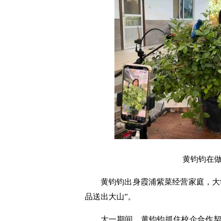
黄钧钧在
黄钧钧出身霞浦紫菜经营家庭，大
品送出大山”。
大一期间，黄钧钧抓住校企合作