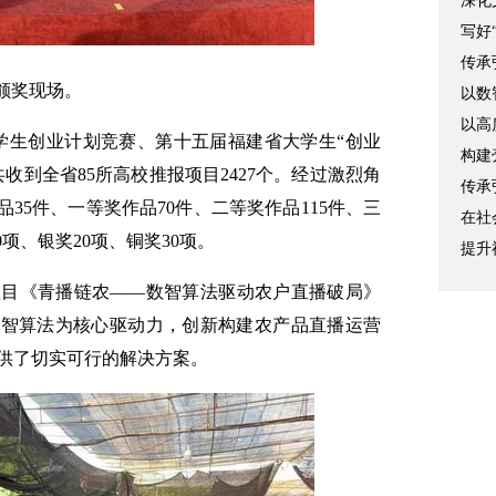
深化
写好
传承
颁奖现场。
以数
以高
大学生创业计划竞赛、第十五届福建省大学生“创业
构建
收到全省85所高校推报项目2427个。经过激烈角
传承
35件、一等奖作品70件、二等奖作品115件、三
在社
0项、银奖20项、铜奖30项。
提升
项目《青播链农——数智算法驱动农户直播破局》
数智算法为核心驱动力，创新构建农产品直播运营
题提供了切实可行的解决方案。