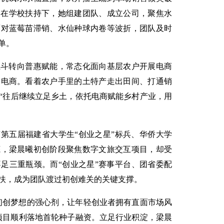
年，在学校扶持下，她组建团队、成立公司，聚焦水
面对蓝莓苗滞销、水仙种球内卷等波折，团队及时
单。
独斗转向普惠赋能，常态化面向基层农户开展电商
播电商。看着农户手里的土特产走出田间、打通销
“往后继续立足乡土，依托电商赋能乡村产业，用
第五届福建省大学生“创业之星”标兵、华侨大学
底，梁晨曦初创阶段聚焦数字文旅交互项目，却受
足三重瓶颈。而“创业之星”赛事平台、团省委配
扶，成为团队渡过初创难关的关键支撑。
初创梦想的强心剂，让年轻创业者拥有直面市场风
其项目顺利落地首轮种子融资。立足行业积淀，梁晨