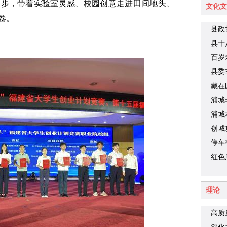
议
起步，带着实验室灵感、校园创意走进田间地头、
文化文
卷。
县政
县十
财旺
百岁
县委
藏在
品你
浦城
浦城
创城
停车
车难
红色
理论
高质