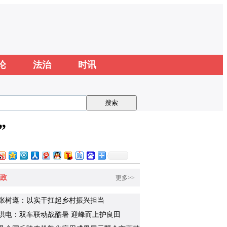
论
法治
时讯
”
政
更多>>
张树遵：以实干扛起乡村振兴担当
供电：双车联动战酷暑 迎峰而上护良田