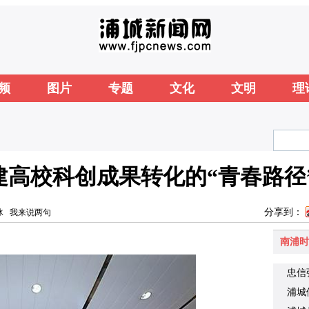
频
图片
专题
文化
文明
理
高校科创成果转化的“青春路径
分享到：
冰
我来说两句
南浦时
忠信
浦城