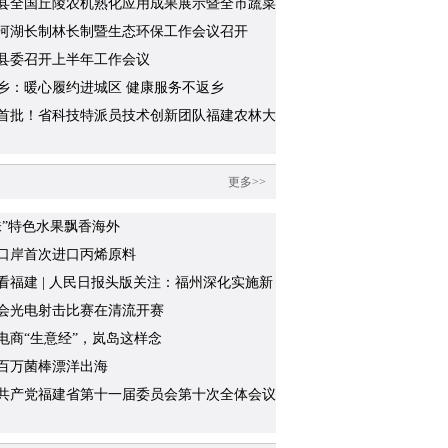
县全国丘陵农机熟化应用成果展示暨全市蔬菜
化推广现场会成功举办
河湖长制林长制暨生态环保工作会议召开
县委召开上半年工作会议
乡：暖心履约进城区 健康服务不返乡
首批！省科技特派员技术创新团队福建农林大
红工作室“绿色稻作场景”培训基地揭牌
更多>>
味”特色水果飘香海外
口岸首次进口丙烯原料
看福建 | 人民日报头版关注：福州深化实施新
“堡垒工程”
会光电射击比赛在清流开赛
电商“生意经”，岚岛这样念
百万菌棒漂洋出海
共产党福建省第十一届委员会第十次全体会议
召开中国共产党福建省第十二次代表大会的决