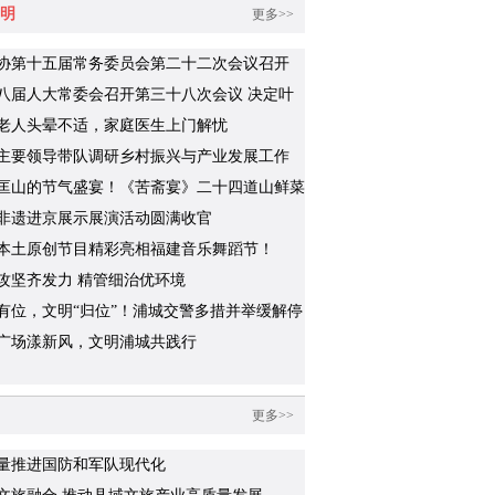
明
更多>>
协第十五届常务委员会第二十二次会议召开
八届人大常委会召开第三十八次会议 决定叶
代理浦城县人民政府县长职务
老人头晕不适，家庭医生上门解忧
主要领导带队调研乡村振兴与产业发展工作
匡山的节气盛宴！《苦斋宴》二十四道山鲜菜
识几道？
非遗进京展示展演活动圆满收官
本土原创节目精彩亮相福建音乐舞蹈节！
攻坚齐发力 精管细治优环境
有位，文明“归位”！浦城交警多措并举缓解停
题
广场漾新风，文明浦城共践行
更多>>
量推进国防和军队现代化