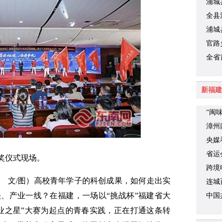
浦城
机械
全县
浦城
官路
全省
学廖
新福建
“闽
漳州
央媒
时代
省运
奖仪式现场。
跨境
福 文/图）高校青年学子的科创成果，如何走出实
连城
、产业一线？在福建，一场以“挑战杯”福建省大
中国
关于
业之星”大赛为起点的青春实践，正在打通这条转