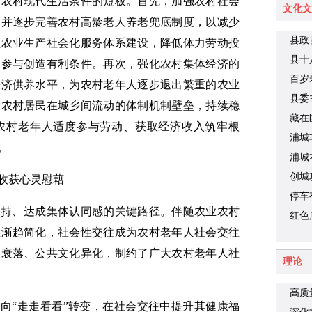
齐农村现代生活条件的短板。首先，加强农村社会
议
文化文
，并逐步完善农村高龄老人养老兜底制度，以减少
县政
强农业生产社会化服务体系建设，降低体力劳动投
县十
动参与创造有利条件。再次，强化农村集体经济的
财旺
百岁
经济供养水平，为农村老年人逐步退出繁重的农业
县委
除农村居民在城乡间流动的体制机制壁垒，持续稳
藏在
农村老年人适度参与劳动、获取经济收入筑牢根
品你
浦城
。
浦城
创城
收获心灵慰藉
停车
支持、达成集体认同感的关键路径。伴随农业农村
车难
红色
往渐趋简化，社会性交往成为农村老年人社会交往
间衰落、公共文化异化，制约了广大农村老年人社
理论
高质
”向“走走看看”转变，在社会交往中提升其健康福