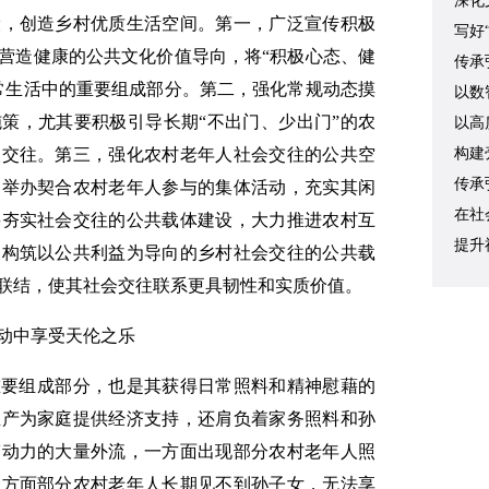
深化
设，创造乡村优质生活空间。第一，广泛宣传积极
写好
营造健康的公共文化价值导向，将“积极心态、健
传承
常生活中的重要组成部分。第二，强化常规动态摸
以数
策，尤其要积极引导长期“不出门、少出门”的农
以高
人交往。第三，强化农村老年人社会交往的公共空
构建
传承
多举办契合农村老年人参与的集体活动，充实其闲
在社
要夯实社会交往的公共载体建设，大力推进农村互
提升
，构筑以公共利益为导向的乡村社会交往的公共载
联结，使其社会交往联系更具韧性和实质价值。
动中享受天伦之乐
重要组成部分，也是其获得日常照料和精神慰藉的
生产为家庭提供经济支持，还肩负着家务照料和孙
劳动力的大量外流，一方面出现部分农村老年人照
一方面部分农村老年人长期见不到孙子女，无法享