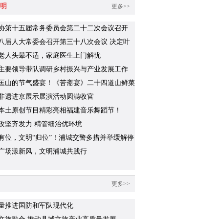
明
更多>>
协第十五届常务委员会第二十二次会议召开
八届人大常委会召开第三十八次会议 决定叶
代理浦城县人民政府县长职务
老人头晕不适，家庭医生上门解忧
主要领导带队调研乡村振兴与产业发展工作
匡山的节气盛宴！《苦斋宴》二十四道山鲜菜
识几道？
非遗进京展示展演活动圆满收官
本土原创节目精彩亮相福建音乐舞蹈节！
攻坚齐发力 精管细治优环境
有位，文明“归位”！浦城交警多措并举缓解停
题
广场漾新风，文明浦城共践行
更多>>
量推进国防和军队现代化