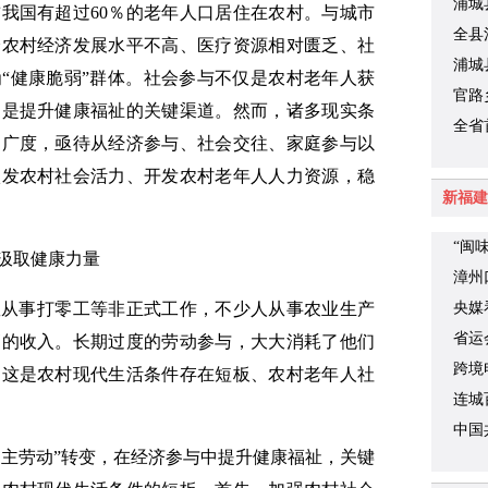
浦城
我国有超过60％的老年人口居住在农村。与城市
机械
全县
分农村经济发展水平不高、医疗资源相对匮乏、社
浦城
“健康脆弱”群体。社会参与不仅是农村老年人获
官路
更是提升健康福祉的关键渠道。然而，诸多现实条
全省
和广度，亟待从经济参与、社会交往、家庭参与以
学廖
激发农村社会活力、开发农村老年人人力资源，稳
新福建
“闽
汲取健康力量
漳州
数从事打零工等非正式工作，不少人从事农业生产
央媒
时代
省运
高的收入。长期过度的劳动参与，大大消耗了他们
跨境
。这是农村现代生活条件存在短板、农村老年人社
连城
中国
自主劳动”转变，在经济参与中提升健康福祉，关键
关于