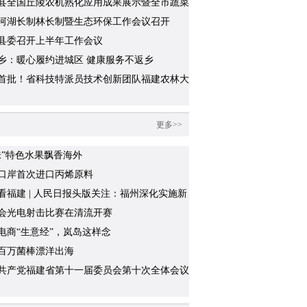
县全国丘陵农机熟化应用成果展示暨全市蔬菜
化推广现场会成功举办
河湖长制林长制暨生态环保工作会议召开
县委召开上半年工作会议
乡：暖心履约进城区 健康服务不返乡
首批！省科技特派员技术创新团队福建农林大
红工作室“绿色稻作场景”培训基地揭牌
更多>>
味”特色水果飘香海外
口岸首次进口丙烯原料
看福建 | 人民日报头版关注：福州深化实施新
“堡垒工程”
会光电射击比赛在清流开赛
电商“生意经”，岚岛这样念
百万菌棒漂洋出海
共产党福建省第十一届委员会第十次全体会议
召开中国共产党福建省第十二次代表大会的决