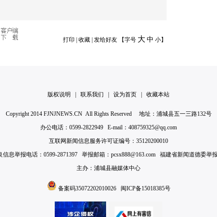
大
中
打印
|
收藏
|
发给好友
【字号
小
】
版权说明
|
联系我们
|
设为首页
|
收藏本站
Copyright 2014 FJNJNEWS.CN All Rights Reserved 地址：浦城县五一三路132号
办公电话：0599-2822949 E-mail：408759325@qq.com
互联网新闻信息服务许可证编号：35120200010
举报电话：0599-2871397 举报邮箱：pcsx888@163.com 福建省新闻道德委举报电话：
主办：浦城县融媒体中心
备案码35072202010026
闽ICP备15018385号