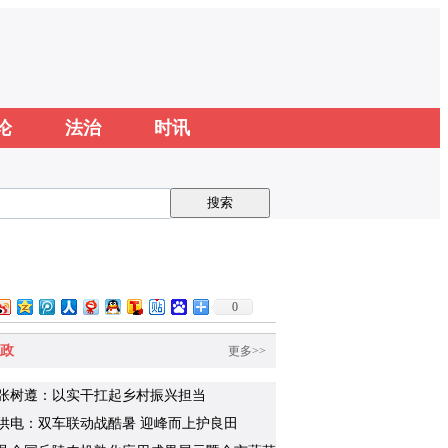
论
法治
时讯
0
政
更多>>
张树遵：以实干扛起乡村振兴担当
供电：双车联动战酷暑 迎峰而上护良田