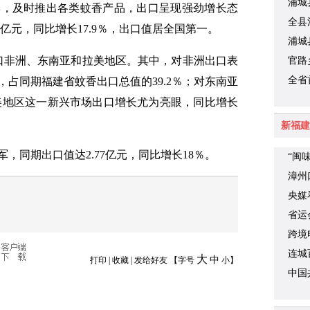
浦城
季，及时推出各类蚊香产品，出口呈现强劲增长态
机械
全县
8亿元，同比增长17.9％，出口值居全国第一。
浦城
口非洲、东南亚和拉美地区。其中，对非洲出口表
官路
全省
％，占同期福建省蚊香出口总值的39.2％；对东南亚
学廖
拉美地区这一新兴市场出口增长尤为亮眼，同比增长
新福建
，同期出口值达2.77亿元，同比增长18％。
“闽
漳州
央媒
时代
省运
跨境
连城
大
中
打印
|
收藏
|
发给好友
【字号
小
】
中国
关于