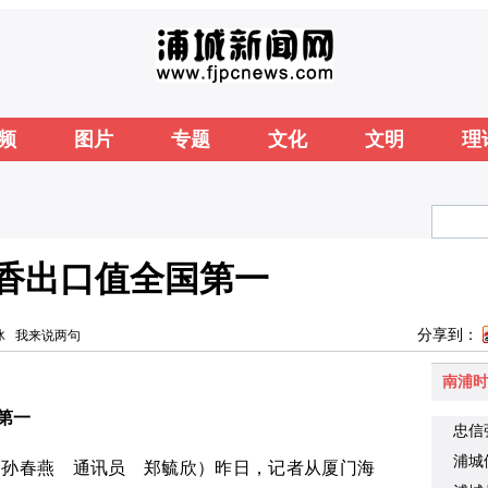
频
图片
专题
文化
文明
理
蚊香出口值全国第一
分享到：
冰
我来说两句
南浦时
第一
忠信
浦城
 孙春燕 通讯员 郑毓欣）昨日，记者从厦门海