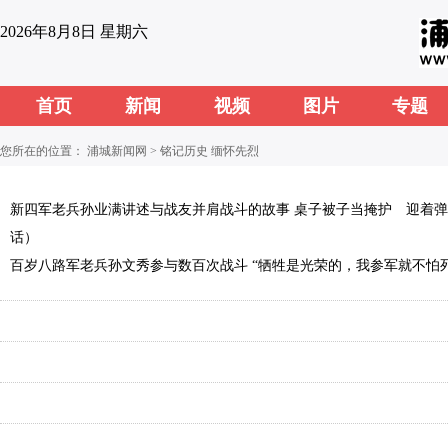
2026年8月8日 星期六
首页
新闻
视频
图片
专题
您所在的位置：
浦城新闻网
>
铭记历史 缅怀先烈
新四军老兵孙业满讲述与战友并肩战斗的故事 桌子被子当掩护 迎着
话）
百岁八路军老兵孙文秀参与数百次战斗 “牺牲是光荣的，我参军就不怕