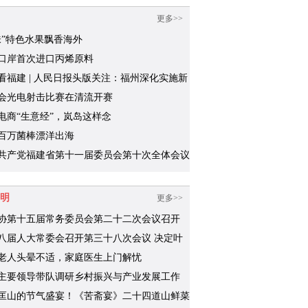
更多>>
味”特色水果飘香海外
口岸首次进口丙烯原料
看福建 | 人民日报头版关注：福州深化实施新
“堡垒工程”
会光电射击比赛在清流开赛
电商“生意经”，岚岛这样念
百万菌棒漂洋出海
共产党福建省第十一届委员会第十次全体会议
召开中国共产党福建省第十二次代表大会的决
明
更多>>
协第十五届常务委员会第二十二次会议召开
八届人大常委会召开第三十八次会议 决定叶
代理浦城县人民政府县长职务
老人头晕不适，家庭医生上门解忧
主要领导带队调研乡村振兴与产业发展工作
匡山的节气盛宴！《苦斋宴》二十四道山鲜菜