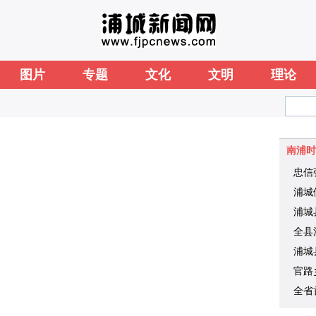
图片
专题
文化
文明
理论
南浦时
忠信
浦城
浦城
机械
全县
浦城
官路
全省
学廖