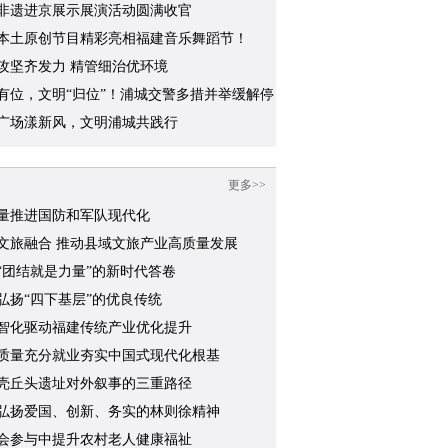
识几道？
非遗进京展示展演活动圆满收官
本土原创节目精彩亮相福建音乐舞蹈节！
攻坚齐发力 精管细治优环境
有位，文明“归位”！浦城交警多措并举缓解停
题
广场漾新风，文明浦城共践行
更多>>
量推进国防和军队现代化
文旅融合 推动县域文旅产业高质量发展
“团结就是力量”的新时代答卷
弘扬“四下基层”的优良传统
智化驱动福建传统产业优化提升
质量充分就业夯实中国式现代化根基
壳丘头遗址对外叙事的三重路径
弘扬爱国、创新、务实的林则徐精神
会参与中提升农村老人健康福祉