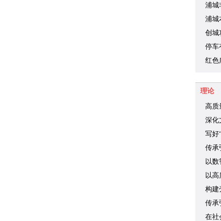
品你
浦城
浦城
创城
停车
车难
红色
理论
高质
深化
写好
传承
以数
以高
构建
传承
在社