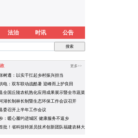
法治
时讯
公告
政
更多>>
张树遵：以实干扛起乡村振兴担当
供电：双车联动战酷暑 迎峰而上护良田
县全国丘陵农机熟化应用成果展示暨全市蔬菜
化推广现场会成功举办
河湖长制林长制暨生态环保工作会议召开
县委召开上半年工作会议
乡：暖心履约进城区 健康服务不返乡
首批！省科技特派员技术创新团队福建农林大
红工作室“绿色稻作场景”培训基地揭牌