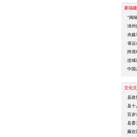
新福建
“闽
漳州
央媒
时代
省运
跨境
连城
中国
关于
议
文化文
县政
县十
财旺
百岁
县委
藏在