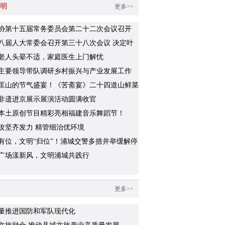
明
更多>>
协第十五届常务委员会第二十二次会议召开
八届人大常委会召开第三十八次会议 决定叶
代理浦城县人民政府县长职务
老人头晕不适，家庭医生上门解忧
主要领导带队调研乡村振兴与产业发展工作
匡山的节气盛宴！《苦斋宴》二十四道山鲜菜
识几道？
非遗进京展示展演活动圆满收官
本土原创节目精彩亮相福建音乐舞蹈节！
攻坚齐发力 精管细治优环境
有位，文明“归位”！浦城交警多措并举缓解停
题
广场漾新风，文明浦城共践行
更多>>
量推进国防和军队现代化