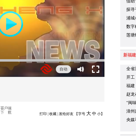
产业
借助
税“
探寻
浦城
数字
课堂
莲塘
新福建
全省
自动
代“
开工
福建
赵龙
“闽
漳州
大
中
打印
|
收藏
|
发给好友
【字号
小
】
央媒
时代