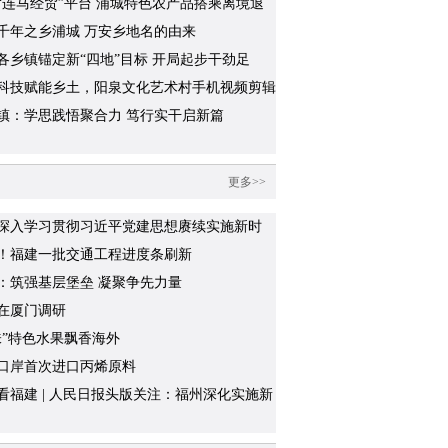
专题调研
“连马经贸”平台 浦城特色农产品搭乘离境退
快车”出海
千年之乡浦城 万安乡地名的由来
各乡镇锚定新“四地”目标 开局起步干劲足
科技赋能乡土，阳泉文化艺术村手机视频剪辑
开讲啦
镇：学思践悟聚合力 笃行实干启新篇
更多>>
深入学习贯彻习近平党建思想赓续实施新时
堡垒工程”推进会召开
！福建一批交通工程进度条刷新
：筑强基层堡垒 凝聚争先力量
在厦门调研
味”特色水果飘香海外
口岸首次进口丙烯原料
看福建 | 人民日报头版关注：福州深化实施新
“堡垒工程”