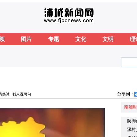
频
图片
专题
文化
文明
理
分享到：
肖练冰
我来说两句
南浦时
防御
濠村