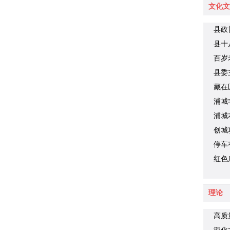
文化文
县政
县十
财旺
百岁
县委
藏在
品你
浦城
浦城
创城
停车
车难
红色
理论
高质