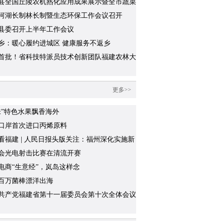
县全国丘陵农机熟化应用成果展示暨全市蔬菜
化推广现场会成功举办
河湖长制林长制暨生态环保工作会议召开
县委召开上半年工作会议
乡：暖心履约进城区 健康服务不返乡
首批！省科技特派员技术创新团队福建农林大
红工作室“绿色稻作场景”培训基地揭牌
更多>>
味”特色水果飘香海外
口岸首次进口丙烯原料
看福建 | 人民日报头版关注：福州深化实施新
“堡垒工程”
会光电射击比赛在清流开赛
电商“生意经”，岚岛这样念
百万菌棒漂洋出海
共产党福建省第十一届委员会第十次全体会议
召开中国共产党福建省第十二次代表大会的决