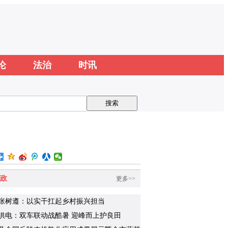
论
法治
时讯
政
更多>>
张树遵：以实干扛起乡村振兴担当
供电：双车联动战酷暑 迎峰而上护良田