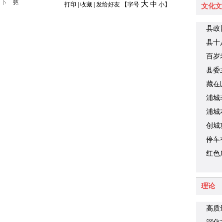
议
大
中
打印
|
收藏
|
发给好友
【字号
小
】
文化文
县政
县十
财旺
百岁
县委
藏在
品你
浦城
浦城
创城
停车
车难
红色
理论
高质