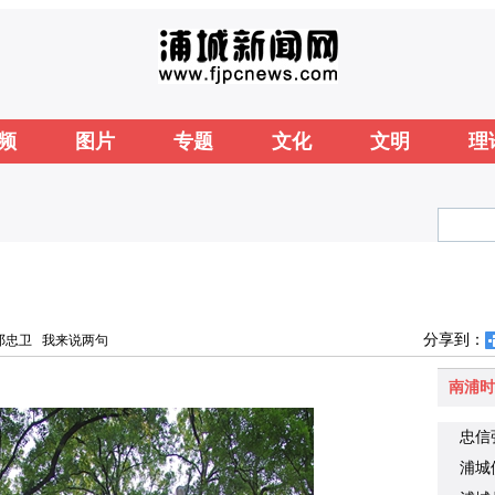
频
图片
专题
文化
文明
理
分享到：
邓忠卫
我来说两句
南浦时
忠信
浦城