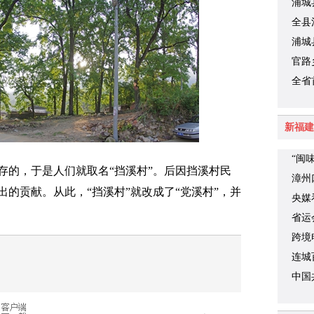
浦城
机械
全县
浦城
官路
全省
学廖
新福建
“闽
的，于是人们就取名“挡溪村”。后因挡溪村民
漳州
的贡献。从此，“挡溪村”就改成了“党溪村”，并
央媒
时代
省运
跨境
连城
中国
关于