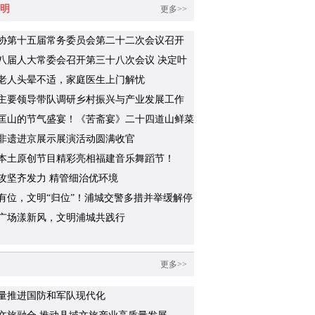
明
更多>>
协第十五届常务委员会第二十二次会议召开
八届人大常委会召开第三十八次会议 决定叶
代理浦城县人民政府县长职务
老人头晕不适，家庭医生上门解忧
主要领导带队调研乡村振兴与产业发展工作
匡山的节气盛宴！《苦斋宴》二十四道山鲜菜
识几道？
非遗进京展示展演活动圆满收官
本土原创节目精彩亮相福建音乐舞蹈节！
攻坚齐发力 精管细治优环境
有位，文明“归位”！浦城交警多措并举缓解停
题
广场漾新风，文明浦城共践行
更多>>
量推进国防和军队现代化